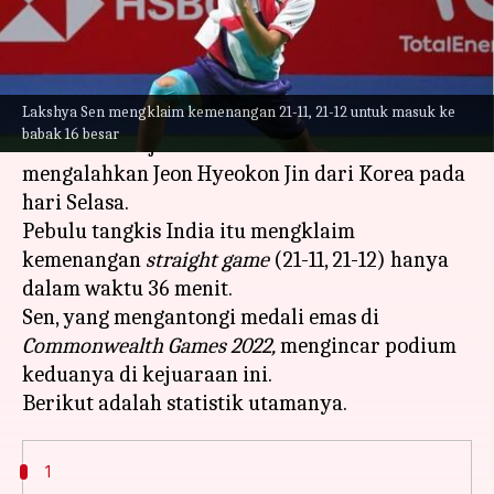
menulis
Aug 23, 2023
10:37 am
Handoko
Apa ceritanya
Lakshya Sen mengklaim kemenangan 21-11, 21-12 untuk masuk ke
Unggulan kesebelas Lakshya Sen lolos ke babak
babak 16 besar
16 besar di Kejuaraan Dunia BWF 2023 setelah
mengalahkan Jeon Hyeokon Jin dari Korea pada
hari Selasa.
Pebulu tangkis India itu mengklaim
kemenangan
straight game
(21-11, 21-12) hanya
dalam waktu 36 menit.
Sen, yang mengantongi medali emas di
Commonwealth Games 2022,
mengincar podium
keduanya di kejuaraan ini.
1