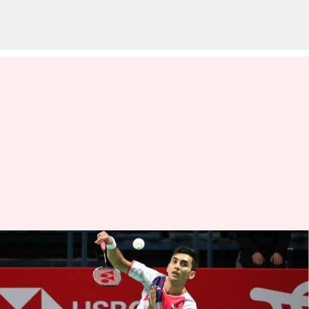
Kejuaraan Dunia BWF 2023:
Lakshya Sen Dari India
Menembus Babak 16 Besar