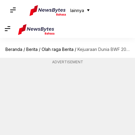
lainnya
Beranda
/
Berita
/
Olah raga Berita
/
Kejuaraan Dunia BWF 2023: Lakshya Sen Dari India Menembus Babak 16 Besar
ADVERTISEMENT