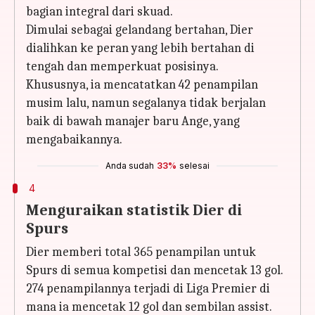
bagian integral dari skuad.
Dimulai sebagai gelandang bertahan, Dier
dialihkan ke peran yang lebih bertahan di
tengah dan memperkuat posisinya.
Khususnya, ia mencatatkan 42 penampilan
musim lalu, namun segalanya tidak berjalan
baik di bawah manajer baru Ange, yang
mengabaikannya.
Anda sudah
33%
selesai
4
Menguraikan statistik Dier di
Spurs
Dier memberi total 365 penampilan untuk
Spurs di semua kompetisi dan mencetak 13 gol.
274 penampilannya terjadi di Liga Premier di
mana ia mencetak 12 gol dan sembilan assist.