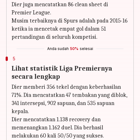
Dier juga mencatatkan 86 clean sheet di
Premier League.
Musim terbaiknya di Spurs adalah pada 2015-16
ketika ia mencetak empat gol dalam 51
pertandingan di seluruh kompetisi.
Anda sudah
50%
selesai
5
Lihat statistik Liga Premiernya
secara lengkap
Dier memberi 356 tekel dengan keberhasilan
71%. Dia mencatatkan 47 tembakan yang diblok,
341 intersepsi, 902 sapuan, dan 535 sapuan
kepala.
Dier mencatatkan 1.138 recovery dan
memenangkan 1.162 duel. Dia berhasil
melakukan 60 kali 50/50 yang sukses.