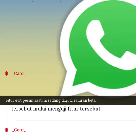
menulis
May 12, 2023
02:10 pm
Bob
Apa ceritanya
WhatsApp mungkin akan segera memperkenalkan f
Perkembangan terkini, seperti yang dilaporkan o
Fitur itu telah terlihat diuji di saluran beta Andro
_Card_
Mengapa artikel ini penting?
Anda tidak perlu khawatir tentang kesalahan ketik
Fitur edit pesan saat ini sedang diuji di saluran beta
Meskipun telah diketahui selama beberapa waktu bah
tersebut mulai menguji fitur tersebut.
_Card_