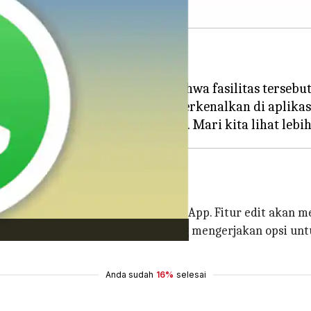
itur untuk mengedit pesan.
leh
WABetaInfo
, menunjukkan bahwa fasilitas terseb
id yang berarti dapat segera diperkenalkan di aplikasi
 saat mengirim pesan melalui WhatsApp. Fitur edit akan 
wa aplikasi milik Meta ini sedang mengerjakan opsi untu
Anda sudah
16%
selesai