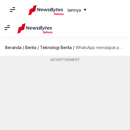
lainnya
Beranda
/
Berita
/
Teknologi Berita
/
WhatsApp mendapat peningkatan batas berbagi file dan mode perekaman video baru
ADVERTISEMENT