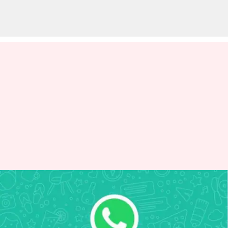
WhatsApp mendapat
peningkatan batas berbagi file
dan mode perekaman video