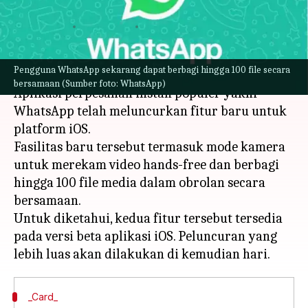
baru
menulis
Feb 14, 2023
12:34 pm
Bob
Apa ceritanya
Pengguna WhatsApp sekarang dapat berbagi hingga 100 file secara
bersamaan (Sumber foto: WhatsApp)
Aplikasi perpesanan instan populer yakni
WhatsApp telah meluncurkan fitur baru untuk
platform iOS.
Fasilitas baru tersebut termasuk mode kamera
untuk merekam video hands-free dan berbagi
hingga 100 file media dalam obrolan secara
bersamaan.
Untuk diketahui, kedua fitur tersebut tersedia
pada versi beta aplikasi iOS. Peluncuran yang
_Card_