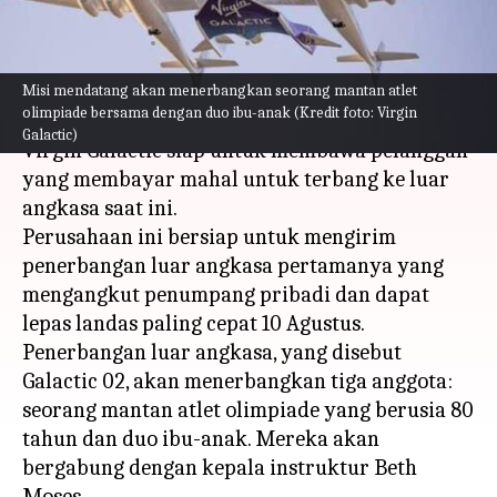
Pribadi
menulis
Jul 19, 2023
11:56 am
Handoko
Misi mendatang akan menerbangkan seorang mantan atlet
Apa ceritanya
olimpiade bersama dengan duo ibu-anak (Kredit foto: Virgin
Galactic)
Virgin Galactic siap untuk membawa pelanggan
yang membayar mahal untuk terbang ke luar
angkasa saat ini.
Perusahaan ini bersiap untuk mengirim
penerbangan luar angkasa pertamanya yang
mengangkut penumpang pribadi dan dapat
lepas landas paling cepat 10 Agustus.
Penerbangan luar angkasa, yang disebut
Galactic 02, akan menerbangkan tiga anggota:
seorang mantan atlet olimpiade yang berusia 80
tahun dan duo ibu-anak. Mereka akan
bergabung dengan kepala instruktur Beth