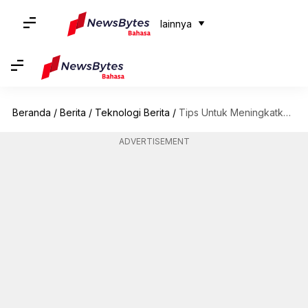
lainnya
Beranda
/
Berita
/
Teknologi Berita
/
Tips Untuk Meningkatkan Pengalaman Dalam Menggunakan Aplikasi Pocket
ADVERTISEMENT