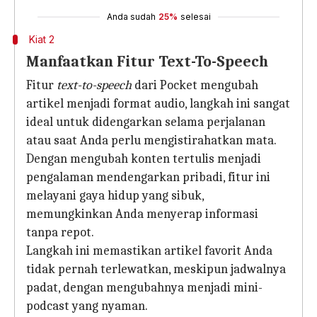
Anda sudah
25%
selesai
Kiat 2
Manfaatkan Fitur Text-To-Speech
Fitur
text-to-speech
dari Pocket mengubah
artikel menjadi format audio, langkah ini sangat
ideal untuk didengarkan selama perjalanan
atau saat Anda perlu mengistirahatkan mata.
Dengan mengubah konten tertulis menjadi
pengalaman mendengarkan pribadi, fitur ini
melayani gaya hidup yang sibuk,
memungkinkan Anda menyerap informasi
tanpa repot.
Langkah ini memastikan artikel favorit Anda
tidak pernah terlewatkan, meskipun jadwalnya
padat, dengan mengubahnya menjadi mini-
podcast yang nyaman.