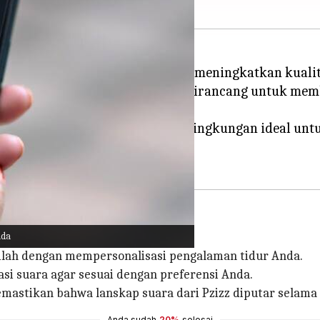
tkan prinsip psikoakustik untuk meningkatkan kualita
rsonalisasi dan dikembangkan, dirancang untuk mem
lelap sepanjang malam.
, Pzizz berupaya menciptakan lingkungan ideal unt
nda
ilah dengan mempersonalisasi pengalaman tidur Anda.
asi suara agar sesuai dengan preferensi Anda.
mastikan bahwa lanskap suara dari Pzizz diputar selama 
Anda sudah
20%
selesai