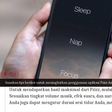
menulis
Mar 11, 2024
11:30 am
Handoko
Apa ceritanya
Pzizz adalah aplikasi seluler unik yang memanfaa
Aplikasi ini menawarkan lanskap suara yang dipe
cepat serta mempertahankan kualitas tidur yang 
Menampilkan beragam rangkaian suara dan narasi
kondisi tubuh.
Kiat 1
Sesuaikan Pengalaman Tidur Anda
Gunakan tips berikut untuk meningkatkan penggunaan aplikasi Pzizz A
Untuk mendapatkan hasil maksimal dari Pzizz, mula
Sesuaikan tingkat volume musik, efek suara, dan nar
Anda juga dapat mengatur durasi sesi tidur Anda, me