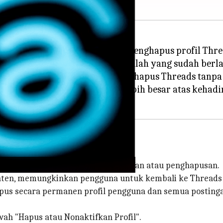
yang memungkinkan pengguna menghapus profil Threa
tersebut untuk mengatasi masalah yang sudah berl
 ini, pengguna tidak dapat menghapus Threads tanpa
berikan pengguna kontrol lebih besar atas kehadira
reads
 profil Threads mereka: penonaktifan atau penghapusan.
ten, memungkinkan pengguna untuk kembali ke Threads n
us secara permanen profil pengguna dan semua posting
wah "Hapus atau Nonaktifkan Profil".