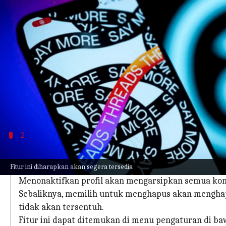
menulis
Nov 16, 2023
10:34 am
Bob
Apa ceritanya
Meta telah menambahkan fitur baru di Threads, 
CEO Instagram Adam Mosseri mengumumkan fitur 
yang sama dengan Instagram sehingga hingga saat
Pembaruan terbaru akhirnya mengubah hal itu, mem
2
Menonaktifkan vs menghapus profil Th
Fitur ini diharapkan akan segera tersedia
Pengguna kini memiliki dua pilihan dalam mengelola
Menonaktifkan profil akan mengarsipkan semua kon
Sebaliknya, memilih untuk menghapus akan menghap
tidak akan tersentuh.
Fitur ini dapat ditemukan di menu pengaturan di ba