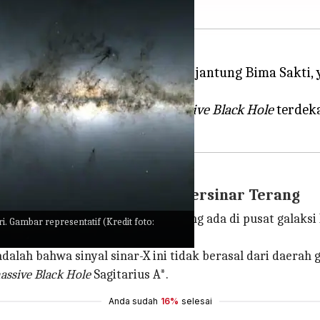
sebuah
Supermassive Black Hole
di jantung Bima Sakti, 
arimetry Explorer)
NASA.
, Sagitarius A* adalah
Supermassive Black Hole
terdeka
ksi Bima Sakti Terlihat Bersinar Terang
s pembentuk bintang raksasa yang ada di pusat galaksi B
i. Gambar representatif (Kredit foto:
dalah bahwa sinyal sinar-X ini tidak berasal dari daerah g
ssive Black Hole
Sagitarius A*.
Anda sudah
16%
selesai