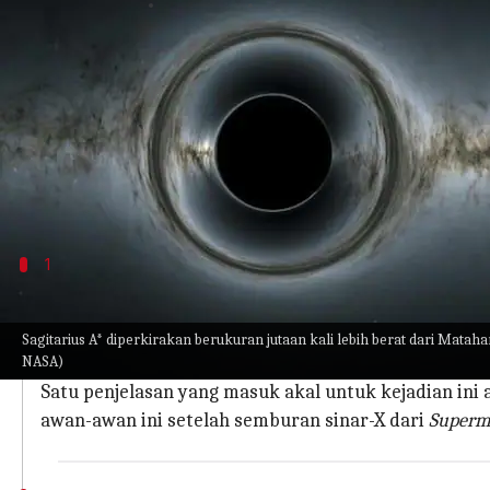
menulis
Jun 23, 2023
11:47 am
Handoko
Apa ceritanya
Sagitarius A* (dibaca 'Sagitarius A Star'), adalah 
temuan baru dari teleskop
IXPE (Imaging X-ray Pol
Terletak lebih dari 25.000 tahun cahaya dari Bumi
1
Daerah Pembentuk Bintang Di Pusat Gala
Awalnya, para peneliti memperhatikan bahwa awan ga
Sagitarius A* diperkirakan berukuran jutaan kali lebih berat dari Matahar
NASA)
yang diperkirakan.
Satu penjelasan yang masuk akal untuk kejadian ini a
awan-awan ini setelah semburan sinar-X dari
Superma