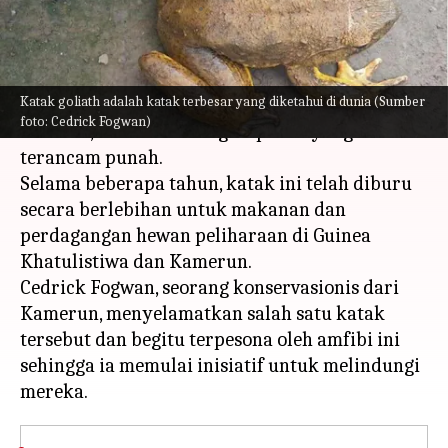
menulis
Feb 28, 2023
01:11 pm
Bob
Apa ceritanya
Katak goliath adalah katak terbesar yang diketahui di dunia (Sumber
Katak goliath, yang merupakan katak terbesar
foto: Cedrick Fogwan)
di dunia, terdaftar sebagai spesies yang
terancam punah.
Selama beberapa tahun, katak ini telah diburu
secara berlebihan untuk makanan dan
perdagangan hewan peliharaan di Guinea
Khatulistiwa dan Kamerun.
Cedrick Fogwan, seorang konservasionis dari
Kamerun, menyelamatkan salah satu katak
tersebut dan begitu terpesona oleh amfibi ini
sehingga ia memulai inisiatif untuk melindungi