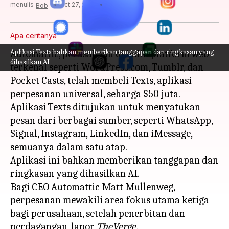
menulis
Oct 27, 2023
10:47 am
Bob
Apa ceritanya
Aplikasi Texts bahkan memberikan tanggapan dan ringkasan yang
Automattic, perusahaan di balik platform web
dihasilkan AI
terkenal seperti WordPress.com, Tumblr, dan
Pocket Casts, telah membeli Texts, aplikasi
perpesanan universal, seharga $50 juta.
Aplikasi Texts ditujukan untuk menyatukan
pesan dari berbagai sumber, seperti WhatsApp,
Signal, Instagram, LinkedIn, dan iMessage,
semuanya dalam satu atap.
Aplikasi ini bahkan memberikan tanggapan dan
ringkasan yang dihasilkan AI.
Bagi CEO Automattic Matt Mullenweg,
perpesanan mewakili area fokus utama ketiga
bagi perusahaan, setelah penerbitan dan
perdagangan, lapor
TheVerge.