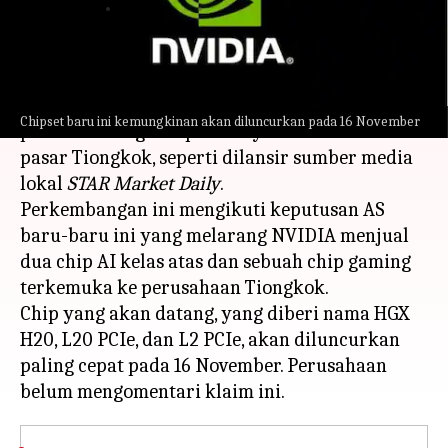
menulis
Nov 10, 2023
11:52 am
Bob
Apa ceritanya
NVIDIA disebut-sebut sedang mempersiapkan
Chipset baru ini kemungkinan akan diluncurkan pada 16 November
peluncuran tiga chip barunya khusus untuk
pasar Tiongkok, seperti dilansir sumber media
lokal
STAR Market Daily
.
Perkembangan ini mengikuti keputusan AS
baru-baru ini yang melarang NVIDIA menjual
dua chip AI kelas atas dan sebuah chip gaming
terkemuka ke perusahaan Tiongkok.
Chip yang akan datang, yang diberi nama HGX
H20, L20 PCIe, dan L2 PCIe, akan diluncurkan
paling cepat pada 16 November. Perusahaan