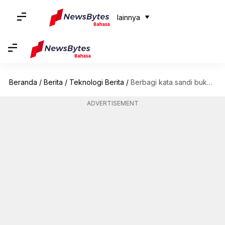
lainnya
Beranda
/
Berita
/
Teknologi Berita
/
Berbagi kata sandi bukan lagi cinta; Netflix memperluas tindakan keras ke 103 negara
ADVERTISEMENT