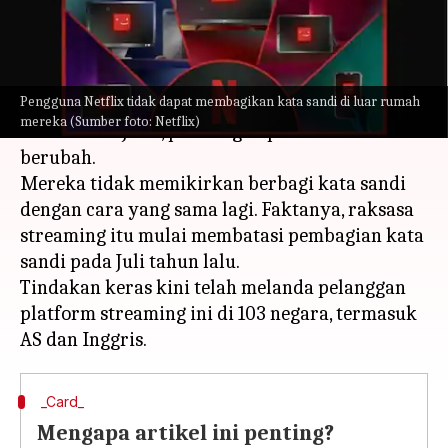
menulis
May 25, 2023
12:57 pm
Bob
Apa ceritanya
Pengguna Netflix tidak dapat membagikan kata sandi di luar rumah
Netflix pernah berkata, "cinta adalah berbagi
mereka (Sumber foto: Netflix)
kata sandi." Jelas, pandangan perusahaan telah
berubah.
Mereka tidak memikirkan berbagi kata sandi
dengan cara yang sama lagi. Faktanya, raksasa
streaming itu mulai membatasi pembagian kata
sandi pada Juli tahun lalu.
Tindakan keras kini telah melanda pelanggan
platform streaming ini di 103 negara, termasuk
_Card_
Mengapa artikel ini penting?