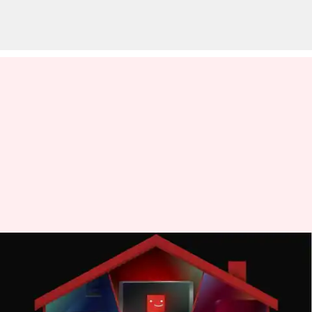
Berbagi kata sandi bukan lagi
cinta; Netflix memperluas
tindakan keras ke 103 negara