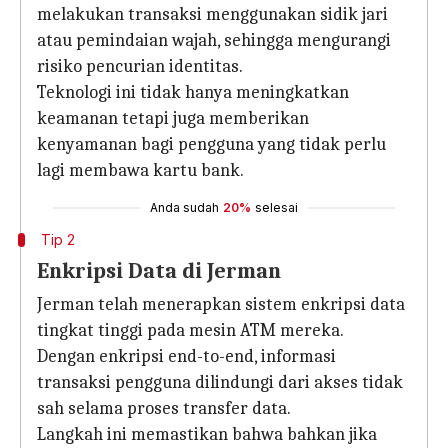
melakukan transaksi menggunakan sidik jari
atau pemindaian wajah, sehingga mengurangi
risiko pencurian identitas.
Teknologi ini tidak hanya meningkatkan
keamanan tetapi juga memberikan
kenyamanan bagi pengguna yang tidak perlu
lagi membawa kartu bank.
Anda sudah
20%
selesai
Tip 2
Enkripsi Data di Jerman
Jerman telah menerapkan sistem enkripsi data
tingkat tinggi pada mesin ATM mereka.
Dengan enkripsi end-to-end, informasi
transaksi pengguna dilindungi dari akses tidak
sah selama proses transfer data.
Langkah ini memastikan bahwa bahkan jika