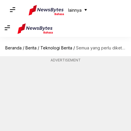
lainnya
Beranda
/
Berita
/
Teknologi Berita
/
Semua yang perlu diketahui tentang Meta Verified: Persyaratan, keunggulan, dan ketersediaan
ADVERTISEMENT