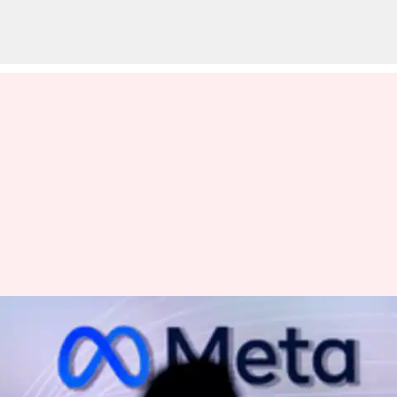
Semua yang perlu diketahui
tentang Meta Verified:
Persyaratan, keunggulan, dan