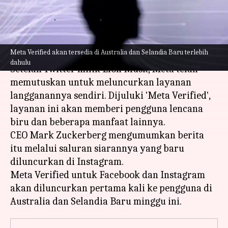
ketersediaan
menulis
Feb 21, 2023
10:33 am
Bob
Apa ceritanya
Meta Verified akan tersedia di Australia dan Selandia Baru terlebih
dahulu
Setelah Twitter milik Elon Musk, Meta telah
memutuskan untuk meluncurkan layanan
langganannya sendiri. Dijuluki 'Meta Verified',
layanan ini akan memberi pengguna lencana
biru dan beberapa manfaat lainnya.
CEO Mark Zuckerberg mengumumkan berita
itu melalui saluran siarannya yang baru
diluncurkan di Instagram.
Meta Verified untuk Facebook dan Instagram
akan diluncurkan pertama kali ke pengguna di