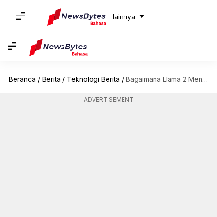
lainnya
Beranda
/
Berita
/
Teknologi Berita
/
Bagaimana Llama 2 Mengukuhkan Posisi Meta Sebagai Pesaing Dalam Perlombaan AI
ADVERTISEMENT