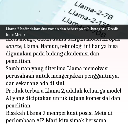
Perlombaan AI
menulis
Jul 20, 2023
10:48 am
Handoko
Apa ceritanya
Llama 2 hadir dalam dua varian dan beberapa sub-kategori (Kredit
foto: Meta)
Meta mengejutkan dunia dengan model AI
open-
source
, Llama. Namun, teknologi ini hanya bisa
digunakan pada bidang akademisi dan
penelitian.
Sambutan yang diterima Llama memoivasi
perusahaan untuk mengerjakan penggantinya,
dan sekarang ada di sini.
Produk terbaru Llama 2, adalah keluarga model
AI yang diciptakan untuk tujuan komersial dan
penelitian.
Bisakah Llama 2 memperkuat posisi Meta di