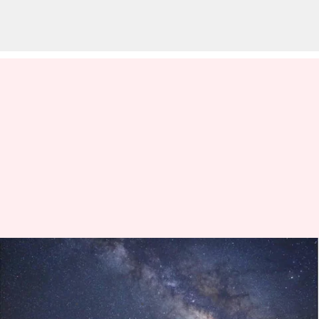
Kelima planet ini akan muncul
bersama pada akhir Maret
menulis
Mar 23, 2023
01:04 pm
Bob