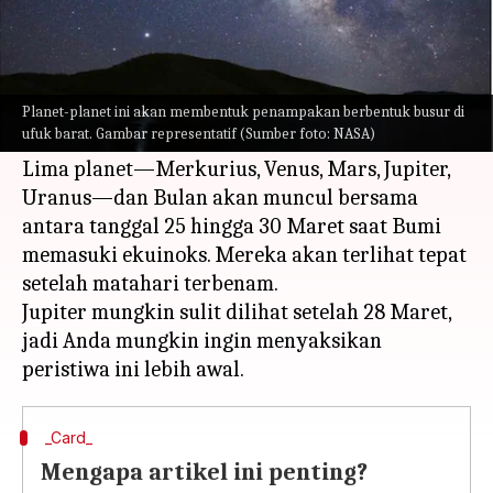
Apa ceritanya
Hanya beberapa hari setelah konjungsi Venus-
Jupiter-Bulan, para penikmat pasti akan
Planet-planet ini akan membentuk penampakan berbentuk busur di
ufuk barat. Gambar representatif (Sumber foto: NASA)
menyaksikan peristiwa kosmik langka lainnya.
Lima planet—Merkurius, Venus, Mars, Jupiter,
Uranus—dan Bulan akan muncul bersama
antara tanggal 25 hingga 30 Maret saat Bumi
memasuki ekuinoks. Mereka akan terlihat tepat
setelah matahari terbenam.
Jupiter mungkin sulit dilihat setelah 28 Maret,
jadi Anda mungkin ingin menyaksikan
_Card_
Mengapa artikel ini penting?