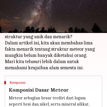
Apa ceritanya
Meteor adalah benda langit yang sering kita
lihat melintas di malam hari.
Namun, tahukah Anda bahwa meteor memiliki
struktur yang unik dan menarik?
Dalam artikel ini, kita akan membahas lima
fakta menarik tentang struktur meteor yang
mungkin belum banyak diketahui orang.
Mari kita telusuri lebih dalam untuk
Komposisi
Komposisi Dasar Meteor
Meteor sebagian besar terdiri dari logam
seperti besi dan nikel, serta mineral silikat.