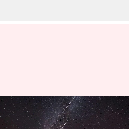
Lima Fakta Menarik tentang
Struktur Meteor
menulis
Jan 20, 2026
10:03 am
Handoko