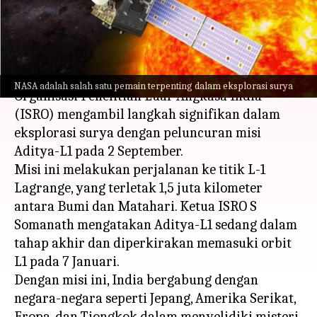
India
menulis
Nov 28, 2023
11:36 am
Bob
Apa ceritanya
NASA adalah salah satu pemain terpenting dalam eksplorasi surya
Organisasi Penelitian Luar Angkasa India
(ISRO) mengambil langkah signifikan dalam
eksplorasi surya dengan peluncuran misi
Aditya-L1 pada 2 September.
Misi ini melakukan perjalanan ke titik L-1
Lagrange, yang terletak 1,5 juta kilometer
antara Bumi dan Matahari. Ketua ISRO S
Somanath mengatakan Aditya-L1 sedang dalam
tahap akhir dan diperkirakan memasuki orbit
L1 pada 7 Januari.
Dengan misi ini, India bergabung dengan
negara-negara seperti Jepang, Amerika Serikat,
Eropa, dan Tiongkok dalam menyelidiki misteri