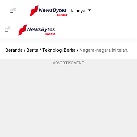
lainnya
Beranda
/
Berita
/
Teknologi Berita
/
Negara-negara ini telah mengejar misi eksplorasi matahari seperti Aditya-L1 di India
ADVERTISEMENT