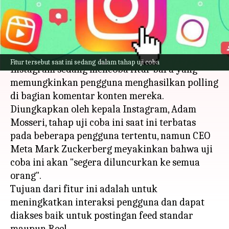
Pengguna
menulis
Oct 25, 2023
11:49 am
Handoko
Apa ceritanya
Fitur tersebut saat ini sedang dalam tahap uji coba
Instagram sedang mencoba fitur baru yang
memungkinkan pengguna menghasilkan polling
di bagian komentar konten mereka.
Diungkapkan oleh kepala Instagram, Adam
Mosseri, tahap uji coba ini saat ini terbatas
pada beberapa pengguna tertentu, namun CEO
Meta Mark Zuckerberg meyakinkan bahwa uji
coba ini akan "segera diluncurkan ke semua
orang".
Tujuan dari fitur ini adalah untuk
meningkatkan interaksi pengguna dan dapat
diakses baik untuk postingan feed standar