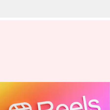
Cara mencegah orang
mengunduh Reel Instagram
Anda