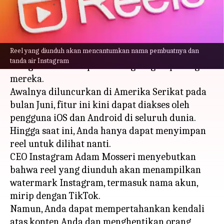
menulis
Nov 24, 2023
10:53 am
Bob
Apa ceritanya
Reel yang diunduh akan mencantumkan nama pembuatnya dan
Instagram sekarang memungkinkan pengguna
tanda air Instagram
mengunduh video publik langsung ke perangkat
mereka.
Awalnya diluncurkan di Amerika Serikat pada
bulan Juni, fitur ini kini dapat diakses oleh
pengguna iOS dan Android di seluruh dunia.
Hingga saat ini, Anda hanya dapat menyimpan
reel untuk dilihat nanti.
CEO Instagram Adam Mosseri menyebutkan
bahwa reel yang diunduh akan menampilkan
watermark Instagram, termasuk nama akun,
mirip dengan TikTok.
Namun, Anda dapat mempertahankan kendali
atas konten Anda dan menghentikan orang