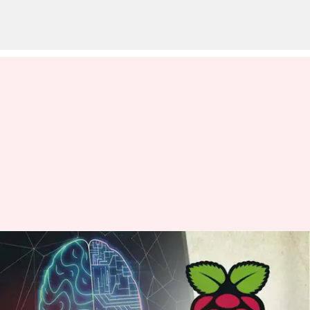
Perangkat berbasis Raspberry
Pi ini memungkinkan Anda
mengontrol komputer dengan