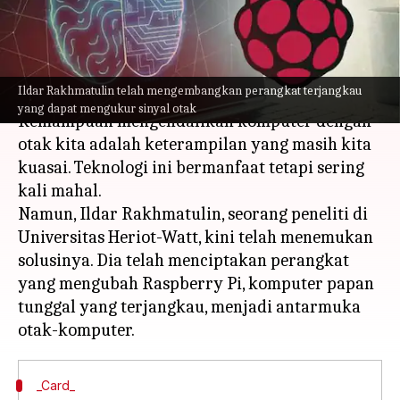
otak
menulis
Mar 22, 2023
01:26 pm
Bob
Apa ceritanya
Ildar Rakhmatulin telah mengembangkan perangkat terjangkau
yang dapat mengukur sinyal otak
Kemampuan mengendalikan komputer dengan
otak kita adalah keterampilan yang masih kita
kuasai. Teknologi ini bermanfaat tetapi sering
kali mahal.
Namun, Ildar Rakhmatulin, seorang peneliti di
Universitas Heriot-Watt, kini telah menemukan
solusinya. Dia telah menciptakan perangkat
yang mengubah Raspberry Pi, komputer papan
tunggal yang terjangkau, menjadi antarmuka
_Card_