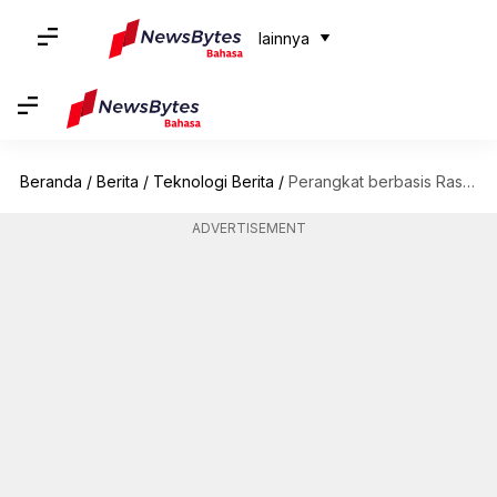
lainnya
Beranda
/
Berita
/
Teknologi Berita
/
Perangkat berbasis Raspberry Pi ini memungkinkan Anda mengontrol komputer dengan otak
ADVERTISEMENT