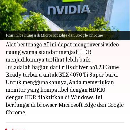
Apa ceritanya
NVIDIA telah memperkenalkan fitur baru yang
keren bernama RTX Video HDR untuk semua
Fitur ini berfungsi di Microsoft Edge dan Google Chrome
pemilik GPU RTX.
Alat bertenaga AI ini dapat mengonversi video
ruang warna standar menjadi HDR,
menjadikannya terlihat lebih baik.
Ini adalah bagian dari rilis driver 551.23 Game
Ready terbaru untuk RTX 4070 Ti Super baru.
Untuk menggunakannya, Anda memerlukan
monitor yang kompatibel dengan HDR10
dengan HDR diaktifkan di Windows. Ini
berfungsi di browser Microsoft Edge dan Google