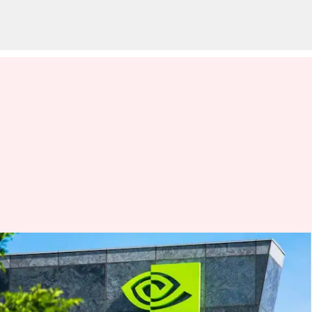
Alat AI NVIDIA ini mengubah
konten SDR menjadi HDR
menulis
Jan 25, 2024
10:28 am
Bob