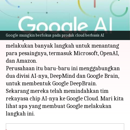
menulis
Apr 26, 2023
12:23 pm
Bob
Apa ceritanya
Google berebut untuk menemukan momentum
Google mungkin berfokus pada produk cloud berbasis AI
dalam perlombaan AI. Perusahaan ini telah
melakukan banyak langkah untuk menantang
para pesaingnya, termasuk Microsoft, OpenAI,
dan Amazon.
Perusahaan itu baru-baru ini menggabungkan
dua divisi AI-nya, DeepMind dan Google Brain,
untuk membentuk Google DeepBrain.
Sekarang mereka telah memindahkan tim
rekayasa chip AI-nya ke Google Cloud. Mari kita
lihat apa yang membuat Google melakukan