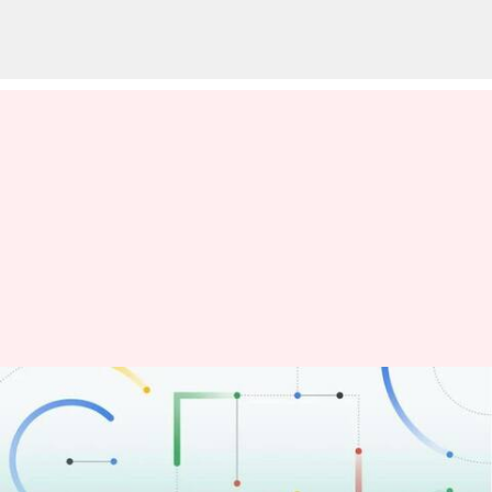
Google Cloud mendapat tim
chip AI: Bisakah mereka
menantang Microsoft?