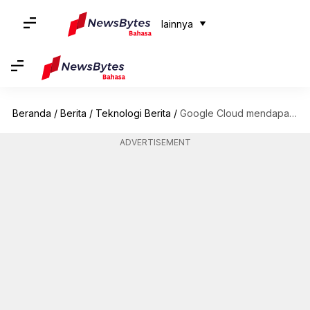
lainnya
Beranda
/
Berita
/
Teknologi Berita
/
Google Cloud mendapat tim chip AI: Bisakah mereka menantang Microsoft?
ADVERTISEMENT