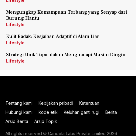
Lifestyle
Mengungkap Kemampuan Terbang yang Senyap dari
Burung Hantu
Lifestyle
Kulit Badak: Keajaiban Adaptif di Alam Liar
Lifestyle
Strategi Unik Tupai dalam Menghadapi Musim Dingin
Lifestyle
Tentang kami
Kebijakan pribadi
Ketentuan
Hubungi kami
kode etik
Keluhan ganti rugi
Berita
Arsip Berita
Arsip Topik
All rights reserved © Candela Labs Private Limited 2026