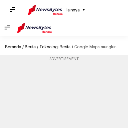
lainnya
Beranda
/
Berita
/
Teknologi Berita
/
Google Maps mungkin akan kehilangan 'Mode Mengemudi' pada tahun 2024: Inilah alasannya
ADVERTISEMENT