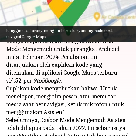
alasannya
menulis
Dec 29, 2023
10:44 am
Bob
Apa ceritanya
Pengguna sekarang mungkin harus bergantung pada mode
navigasi Google Maps
Google Maps mungkin menghentikan fitur
Mode Mengemudi untuk perangkat Android
mulai Februari 2024. Perubahan ini
ditunjukkan oleh cuplikan kode yang
ditemukan di aplikasi Google Maps terbaru
v14.52, per
9to5Google
.
Cuplikan kode menyebutkan bahwa 'Untuk
menelepon, mengirim pesan, atau memutar
media saat bernavigasi, ketuk mikrofon untuk
menggunakan Asisten.'
Sebelumnya, Dasbor Mode Mengemudi Asisten
telah dihapus pada tahun 2022. Ini seharusnya
menggantikan Android Auto untuk layar ponsel