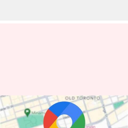
Google Maps mungkin akan
kehilangan 'Mode Mengemudi'
pada tahun 2024: Inilah