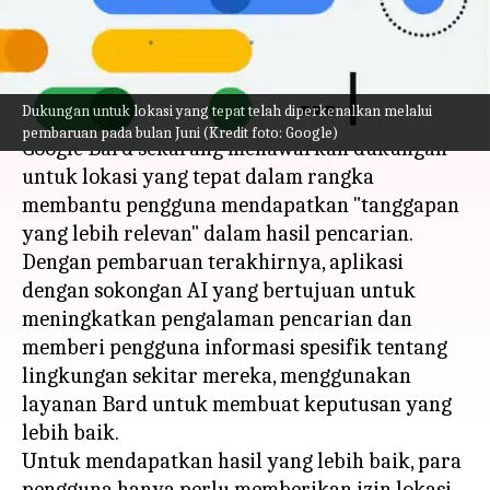
Menggunakannya
menulis
Jun 06, 2023
12:59 pm
Handoko
Apa ceritanya
Dukungan untuk lokasi yang tepat telah diperkenalkan melalui
pembaruan pada bulan Juni (Kredit foto: Google)
Google Bard sekarang menawarkan dukungan
untuk lokasi yang tepat dalam rangka
membantu pengguna mendapatkan "tanggapan
yang lebih relevan" dalam hasil pencarian.
Dengan pembaruan terakhirnya, aplikasi
dengan sokongan AI yang bertujuan untuk
meningkatkan pengalaman pencarian dan
memberi pengguna informasi spesifik tentang
lingkungan sekitar mereka, menggunakan
layanan Bard untuk membuat keputusan yang
lebih baik.
Untuk mendapatkan hasil yang lebih baik, para
pengguna hanya perlu memberikan izin lokasi