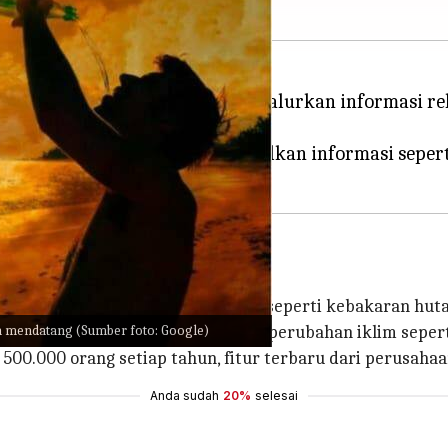
 tab Penelusuran yang akan menyalurkan informasi 
em, mesin pencari akan menampilkan informasi seper
n peringatan untuk bencana alam seperti kebakaran huta
n mendatang (Sumber foto: Google)
i peristiwa yang disebabkan oleh perubahan iklim seper
0.000 orang setiap tahun, fitur terbaru dari perusahaa
Anda sudah
20%
selesai