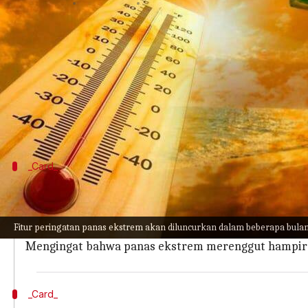
menulis
Mar 30, 2023
01:02 pm
Bob
Apa ceritanya
Google merilis peringatan panas ekstrem baru di
gelombang panas.
Saat Anda mencari informasi tentang panas ekstr
_Card_
Mengapa artikel ini penting?
Selama beberapa tahun ini, Google telah menampilka
Fitur peringatan panas ekstrem akan diluncurkan dalam beberapa bula
perusahaan telah mengalihkan fokusnya pada mitigas
Mengingat bahwa panas ekstrem merenggut hampir 50
_Card_