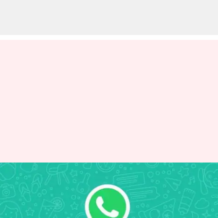
Fitur WhatsApp baru: Pesan
audio sekali putar untuk
pengguna Android