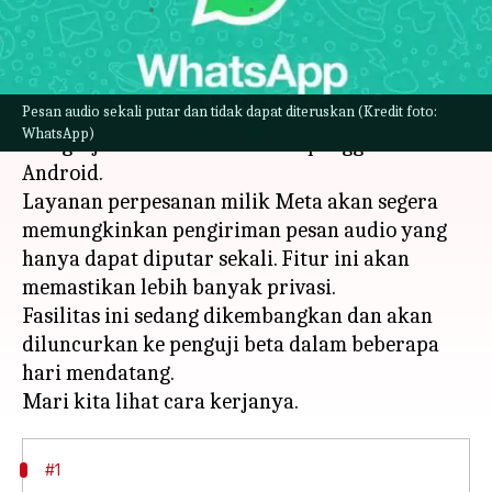
menulis
Mar 27, 2023
01:14 pm
Handoko
Apa ceritanya
Pesan audio sekali putar dan tidak dapat diteruskan (Kredit foto:
Aplikasi perpesanan populer WhatsApp sedang
WhatsApp)
mengerjakan fitur baru untuk pengguna
Android.
Layanan perpesanan milik Meta akan segera
memungkinkan pengiriman pesan audio yang
hanya dapat diputar sekali. Fitur ini akan
memastikan lebih banyak privasi.
Fasilitas ini sedang dikembangkan dan akan
diluncurkan ke penguji beta dalam beberapa
hari mendatang.
#1