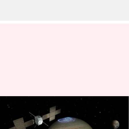
Di mana JUICE sekarang dan
apa misi selanjutnya
menulis
Apr 19, 2023
10:59 am
Handoko