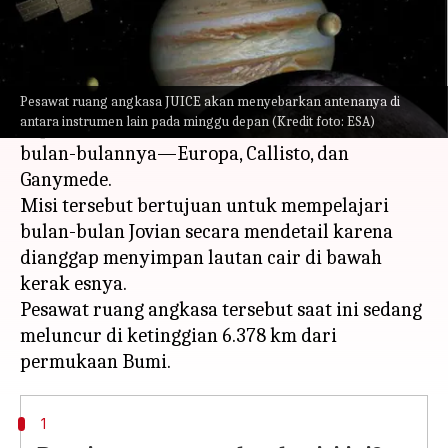
Apa ceritanya
European Space Agency (ESA)
baru-baru ini
meluncurkan misi
JUICE (Jupiter Icy Moons
Pesawat ruang angkasa JUICE akan menyebarkan antenanya di
antara instrumen lain pada minggu depan (Kredit foto: ESA)
Explorer)
, yang akan menyelidiki Jupiter dan
bulan-bulannya—Europa, Callisto, dan
Ganymede.
Misi tersebut bertujuan untuk mempelajari
bulan-bulan Jovian secara mendetail karena
dianggap menyimpan lautan cair di bawah
kerak esnya.
Pesawat ruang angkasa tersebut saat ini sedang
meluncur di ketinggian 6.378 km dari
1