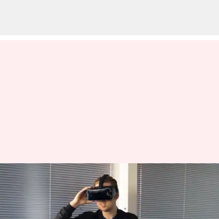
Dampak Realitas Virtual pada
Startup Teknologi Indonesia
menulis
Sep 16, 2025
03:19 pm
Taufiq Al Jufri