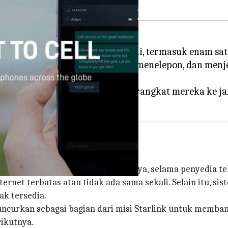
ink dengan roket Falcon 9 hari ini, termasuk enam sa
al untuk mengirim pesan teks, menelepon, dan menjel
mbatasi layanan internet.
at langsung menghubungkan perangkat mereka ke jar
rect-to-Cell Starlink
ap terhubung di mana pun lokasinya, selama penyedia t
ternet terbatas atau tidak ada sama sekali. Selain itu, s
ak tersedia.
h diluncurkan sebagai bagian dari misi Starlink untuk memb
rikutnya.