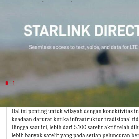
menulis
Jan 04, 2024
10:33 am
Handoko
Apa ceritanya
SpaceX telah berhasil meluncurkan 21 satelit Starl
Inovasi ini bertujuan untuk menawarkan akses glob
mengatasi hambatan geografis yang seringkali me
Dengan menggunakan teknologi ini, pengguna dap
1
Manfaat Dan Masa Depan Konektivitas Di
Layanan Starlink memungkinkan pengguna untuk tet
Hal ini penting untuk wilayah dengan konektivitas in
keadaan darurat ketika infrastruktur tradisional tid
Hingga saat ini, lebih dari 5.100 satelit aktif tela
lebih banyak satelit yang pada setiap peluncuran be