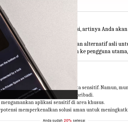
inkan penyembunyian aplikasi, artinya Anda akan 
r "Ruang Pribadi" akan menawarkan alternatif asli u
ngan pandangan mereka karena data sensitif. Namun, mu
aruskan penyembunyian informasi pribadi.
k mengamankan aplikasi sensitif di area khusus.
berpotensi memperkenalkan solusi aman untuk meningkatka
Anda sudah
20%
selesai