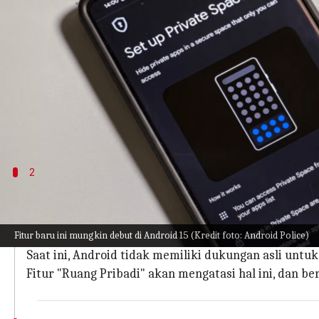
menulis
Dec 13, 2023
11:14 am
Bob
Apa ceritanya
Google sedang mengembangkan fitur yang memungk
ponsel Anda.
Per Mishaal Rahman melalui
Android Police
, fitu
2
Mengapa artikel ini penting?
Orang-orang menjaga ponsel mereka tetap dekat de
Fitur baru ini mungkin debut di Android 15 (Kredit foto: Android Police)
Anda kepada orang lain. Skenario seperti itu mengh
Saat ini, Android tidak memiliki dukungan asli untu
Fitur "Ruang Pribadi" akan mengatasi hal ini, dan 