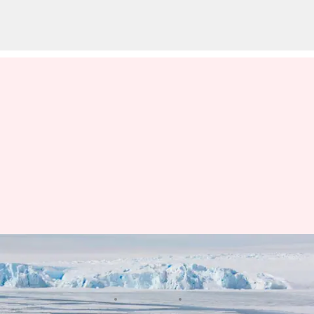
Alga Arktik: Revolusi Bahan
Bakar Hijau?
menulis
Jun 03, 2026
03:13 pm
Taufiq Al Jufri