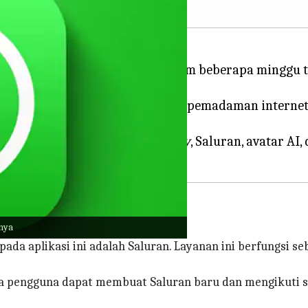
raktis untuk penggunanya dalam beberapa minggu te
kungan
proxy
untuk menghindari pemadaman internet
erkembang pesat.
erkenalkan baru-baru ini:
Passkey
, Saluran, avatar 
snya
 pada aplikasi ini adalah Saluran. Layanan ini berfungsi 
ana pengguna dapat membuat Saluran baru dan mengikuti se