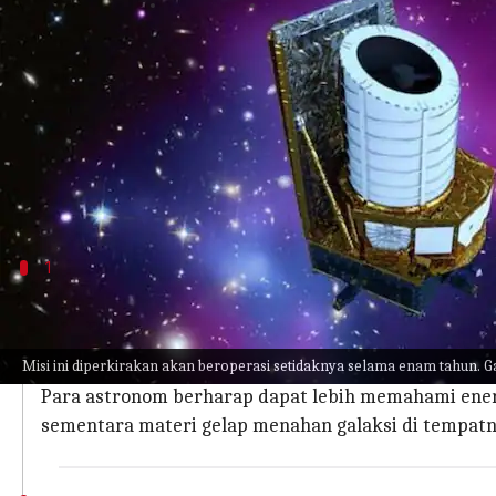
menulis
Jun 22, 2023
12:17 pm
Handoko
Apa ceritanya
Badan Antariksa Eropa
(ESA)
akan meluncurkan misi
Teleskop luar angkasa akan memberikan wawasan te
ini tidak terlihat dan telah dipelajari berdasark
1
Euclid Akan Melakukan Pengamatan Di S
Euclid akan membuat peta alam semesta terbesar dan
Misi ini diperkirakan akan beroperasi setidaknya selama enam tahun. Ga
sepertiga langit, melihat ke dalam 10 miliar tahun t
Para astronom berharap dapat lebih memahami energi
sementara materi gelap menahan galaksi di tempatn