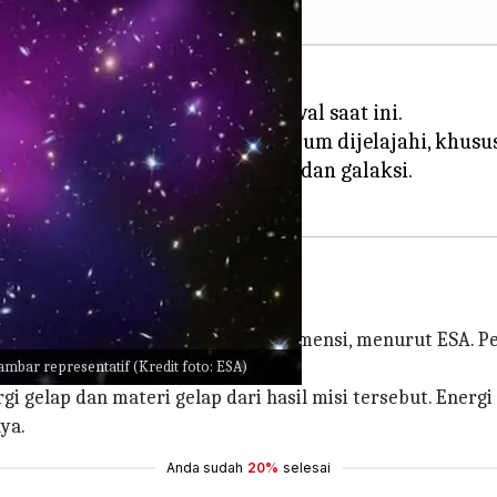
 Euclid pada 1 Juli, sesuai jadwal saat ini.
ntang bagian kosmos yang belum dijelajahi, khususn
an pengaruhnya terhadap bintang dan galaksi.
epertiga Langit
 paling akurat dalam bentuk 3 Dimensi, menurut ESA. Pe
mbar representatif (Kredit foto: ESA)
erakhir sejarah kosmik.
 gelap dan materi gelap dari hasil misi tersebut. Energ
ya.
Anda sudah
20%
selesai