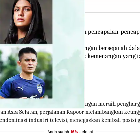
 sebagaimana India menyaksikan pencapaian-pencapa
ndustri hiburan hingga kemenangan bersejarah dala
hun 2023 sebagai sebuah babak kemenangan yang tak
mencatatkan namanya dalam sejarah dengan meraih penghar
uran Asia Selatan, perjalanan Kapoor melambangkan keungg
ndominasi industri televisi, menegaskan kembali posisi gl
Anda sudah
16%
selesai