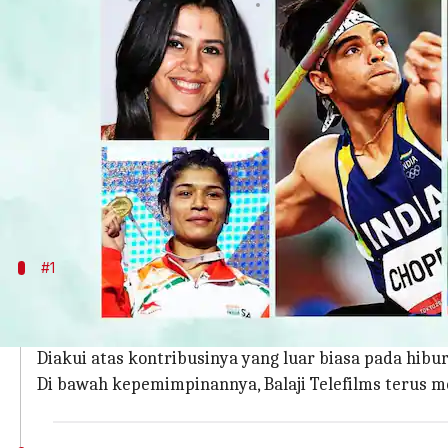
menulis
Dec 25, 2023
11:06 am
Taufiq Al Jufri
Apa ceritanya
Kanvas tahun 2023 dilukis dengan kecemerlangan
global.
Dari penghargaan-penghargaan terobosan dalam i
kehebatan dan ketangguhan mereka, menjadikan ta
#1
Ekta Kapoor
Ekta Kapoor, salah satu pendiri Balaji Telefilms, 
Diakui atas kontribusinya yang luar biasa pada hib
Di bawah kepemimpinannya, Balaji Telefilms terus me