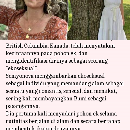
menulis
Dec 29, 2023
11:04 am
Handoko
Apa ceritanya
Sonja Semyonova, seorang pelatih keintiman
diri berusia 45 tahun dari Pulau Vancouver,
British Columbia, Kanada, telah menyatakan
kecintaannya pada pohon ek, dan
mengidentifikasi dirinya sebagai seorang
"ekoseksual".
Semyonova menggambarkan ekoseksual
sebagai individu yang memandang alam sebagai
sesuatu yang romantis, sensual, dan memikat,
sering kali membayangkan Bumi sebagai
pasangannya.
Dia pertama kali menyadari pohon ek selama
rutinitas berjalan di alam dan secara bertahap
membentuk ikatan dengannya.