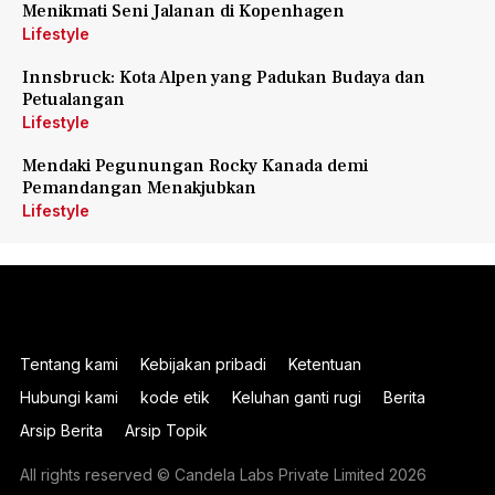
Menikmati Seni Jalanan di Kopenhagen
Lifestyle
Innsbruck: Kota Alpen yang Padukan Budaya dan
Petualangan
Lifestyle
Mendaki Pegunungan Rocky Kanada demi
Pemandangan Menakjubkan
Lifestyle
Tentang kami
Kebijakan pribadi
Ketentuan
Hubungi kami
kode etik
Keluhan ganti rugi
Berita
Arsip Berita
Arsip Topik
All rights reserved © Candela Labs Private Limited 2026