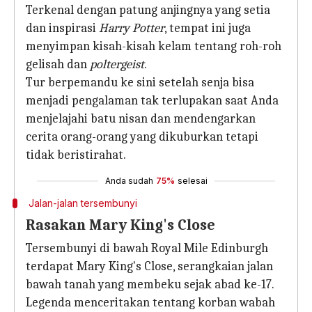
Terkenal dengan patung anjingnya yang setia
dan inspirasi
Harry Potter
, tempat ini juga
menyimpan kisah-kisah kelam tentang roh-roh
gelisah dan
poltergeist
.
Tur berpemandu ke sini setelah senja bisa
menjadi pengalaman tak terlupakan saat Anda
menjelajahi batu nisan dan mendengarkan
cerita orang-orang yang dikuburkan tetapi
tidak beristirahat.
Anda sudah
75%
selesai
Jalan-jalan tersembunyi
Rasakan Mary King's Close
Tersembunyi di bawah Royal Mile Edinburgh
terdapat Mary King's Close, serangkaian jalan
bawah tanah yang membeku sejak abad ke-17.
Legenda menceritakan tentang korban wabah