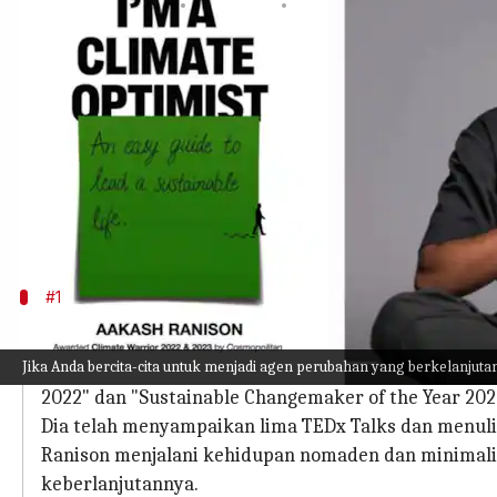
menulis
Oct 20, 2023
11:41 am
Taufiq Al Jufri
Apa ceritanya
Perubahan iklim adalah masalah global yang mend
Tetapi bagaimana setiap orang dapat berkontribu
Dalam sebuah tinjauan yang komprehensif, saya m
praktis untuk kehidupan sehari-hari, yang mencaku
#1
Tentang penulis: Aakash Ranison
Jika Anda bercita-cita untuk menjadi agen perubahan yang berkelanjuta
Aakash Ranison merupakan bagian dari 100 Bintang Di
2022" dan "Sustainable Changemaker of the Year 202
Dia telah menyampaikan lima TEDx Talks dan menuli
Ranison menjalani kehidupan nomaden dan minimalis
keberlanjutannya.