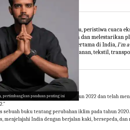
esak dengan meningkatnya suhu, peristiwa cuaca eks
si untuk mengurangi dampaknya dan melestarikan pl
enelusuri buku netral karbon pertama di India,
I'm a
p berbagai bidang seperti makanan, tekstil, transpor
n, pertimbangkan panduan penting ini
gital India versi Forbes untuk tahun 2022 dan telah mend
2."
s sebuah buku tentang perubahan iklim pada tahun 2020.
, menjelajahi India dengan berjalan kaki, bersepeda, 