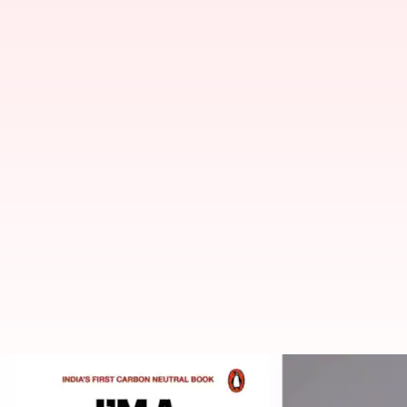
'I'm a Climate Optimist': Menuju 