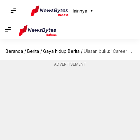
lainnya
Beranda
/
Berita
/
Gaya hidup Berita
/
Ulasan buku: 'Career Crush' karya Vishwakarma bisa atasi konflik karier
ADVERTISEMENT