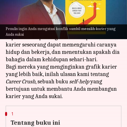
menulis
Mar 14, 2023
11:30 am
Taufiq Al Jufri
Apa ceritanya
Penulis ingin Anda mengatasi konflik sambil memilih karier yang
Memilih karier yang tepat mungkin merupakan
Anda sukai
keputusan terpenting dalam hidup. Pilihan
karier seseorang dapat memengaruhi caranya
hidup dan bekerja, dan menentukan apakah dia
bahagia dalam kehidupan sehari-hari.
Bagi mereka yang menginginkan grafik karier
yang lebih baik, inilah ulasan kami tentang
Career Crush
, sebuah buku
self-help
yang
bertujuan untuk membantu Anda membangun
1
Tentang buku ini