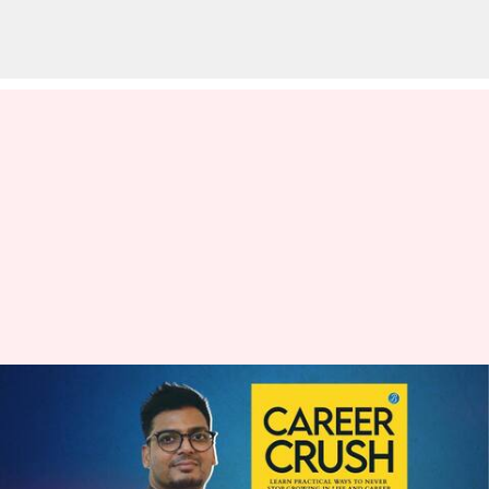
Ulasan buku: 'Career Crush'
karya Vishwakarma bisa atasi
konflik karier