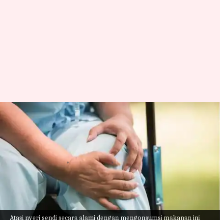
Ucapkan Selamat Tinggal Pada
Nyeri Sendi Dengan
Mengonsumsi Makanan Ini
menulis
Jun 23, 2023
12:09 pm
Handoko
Apa ceritanya
Bosan berurusan dengan nyeri sendi? Nah, kami
Atasi nyeri sendi secara alami dengan mengonsumsi makanan ini