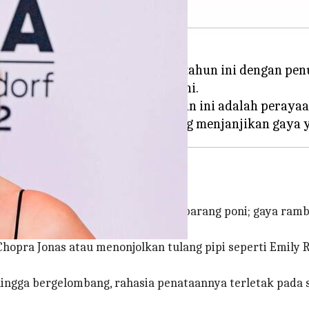
 di tahun 2024, dan memulai tahun ini dengan penu
hun ini - gaya rambut dengan poni.
, Baby, Full, atau Side-Swept
, tahun ini adalah peray
ng
s yang serbaguna. Ini bukan sembarang poni; gaya ra
ran.
Chopra Jonas atau menonjolkan tulang pipi seperti Emily 
ngga bergelombang, rahasia penataannya terletak pada s