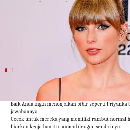
menulis
Jan 09, 2024
12:51 pm
Handoko
Apa ceritanya
Apakah Anda siap untuk mengubah penampilan Anda
biasa dan lihatlah tren rambut paling digemari ta
Baik Anda tertarik dengan gaya poni
Curtain, Wispy
1
Curtain Bangs
Mari kita mulai revolusi poni dengan gaya
Curtain Ba
beradaptasi dengan fitur wajah Anda dengan kemahi
Baik Anda ingin menonjolkan bibir seperti Priyanka 
jawabannya.
Cocok untuk mereka yang memiliki rambut normal hi
biarkan keajaiban itu muncul dengan sendirinya.