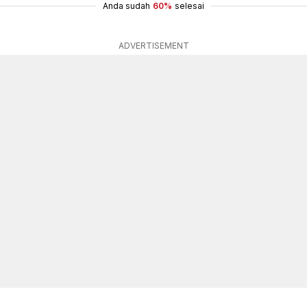
Anda sudah
60%
selesai
ADVERTISEMENT