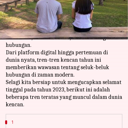
menulis
Dec 26, 2023
11:43 am
Taufiq Al Jufri
Apa ceritanya
Setiap tahun, terungkap cara-cara baru orang
berkencan, mencari teman, dan membangun
hubungan.
Dari platform digital hingga pertemuan di
dunia nyata, tren-tren kencan tahun ini
memberikan wawasan tentang seluk-beluk
hubungan di zaman modern.
Selagi kita bersiap untuk mengucapkan selamat
tinggal pada tahun 2023, berikut ini adalah
beberapa tren teratas yang muncul dalam dunia
1