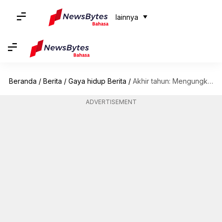
lainnya
Beranda
/
Berita
/
Gaya hidup Berita
/
Akhir tahun: Mengungkap tren-tren kencan terheboh di tahun 2023
ADVERTISEMENT