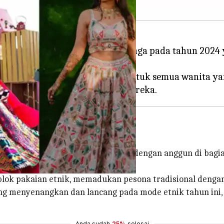
ahan besar-besaran, tren lehenga pada tahun 2024 y
i gaya lehenga paling trendi untuk semua wanita y
k tubuh Anda, tetapi juga melebar dengan anggun di bag
 blok pakaian etnik, memadukan pesona tradisional denga
g menyenangkan dan lancang pada mode etnik tahun ini
Anda sudah
25%
selesai