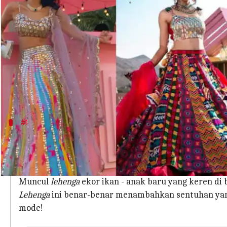
menulis
Jan 04, 2024
11:58 am
Taufiq Al Jufri
Apa ceritanya
Ketika kita memasuki tahun 2024 dan musim pernik
dengan sentuhan yang lucu.
Kami akan membeberkan semua detail menarik dar
#1
Lehenga ekor ikan
Bayangkan
lehenga
yang tidak hanya merangkul leku
putar.
Muncul
lehenga
ekor ikan - anak baru yang keren di
Lehenga
ini benar-benar menambahkan sentuhan yan
mode!