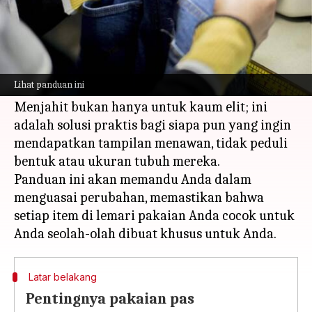
Apa ceritanya
Perubahan pada pakaian dapat meningkatkan
kesan pakaian biasa menjadi pakaian yang
Lihat panduan ini
disesuaikan dengan kebutuhan.
Menjahit bukan hanya untuk kaum elit; ini
adalah solusi praktis bagi siapa pun yang ingin
mendapatkan tampilan menawan, tidak peduli
bentuk atau ukuran tubuh mereka.
Panduan ini akan memandu Anda dalam
menguasai perubahan, memastikan bahwa
setiap item di lemari pakaian Anda cocok untuk
Latar belakang
Pentingnya pakaian pas