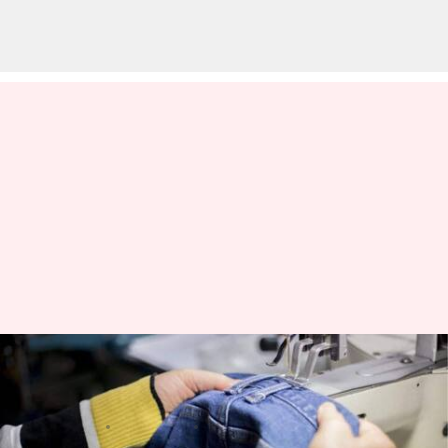
Cara menguasai perubahan
pakaian yang pas
menulis
Apr 16, 2024
10:51 am
Bob