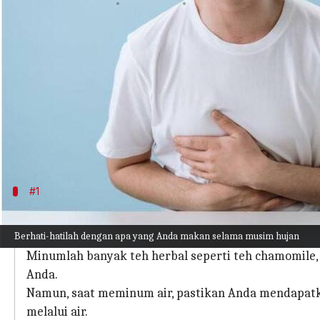
menulis
Aug 07, 2023
12:26 pm
Taufiq Al Jufri
Apa ceritanya
Saat musim hujan melanda, banyak dari kita yang
Kedatangan musim hujan meningkatkan kekhawati
Sangatlah penting untuk berhati-hati, terutama p
dirawat dengan baik.
#1
Hidrasi adalah kuncinya
Berhati-hatilah dengan apa yang Anda makan selama musim hujan
Air sangat penting untuk menjaga kesehatan usus da
Minumlah banyak teh herbal seperti teh chamomile, 
Anda.
Namun, saat meminum air, pastikan Anda mendapatka
melalui air.