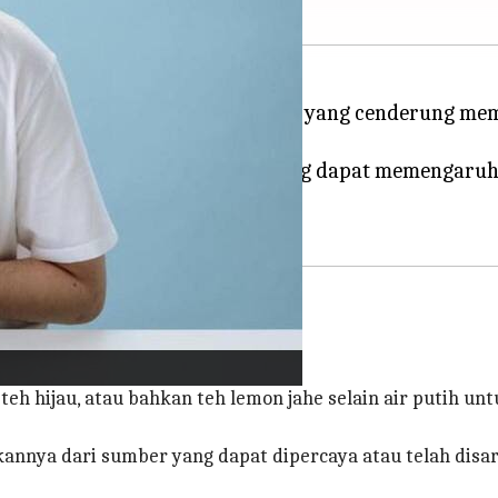
 rentan terhadap penyakit perut yang cenderung me
ran kesehatan kita.
ada sistem pencernaan Anda, yang dapat memengaruhi
n proses detoksifikasi tubuh.
teh hijau, atau bahkan teh lemon jahe selain air putih 
nnya dari sumber yang dapat dipercaya atau telah disa