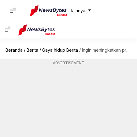
lainnya
Beranda
/
Berita
/
Gaya hidup Berita
/
Ingin meningkatkan produktivitas kerja? Cobalah kiat-kiat dekorasi meja berikut ini
ADVERTISEMENT