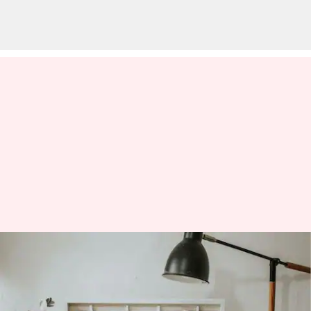
Ingin meningkatkan
produktivitas kerja? Cobalah
kiat-kiat dekorasi meja berikut