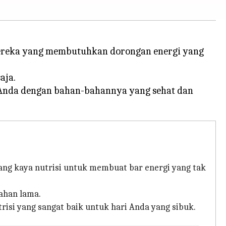
mereka yang membutuhkan dorongan energi yang
aja.
 Anda dengan bahan-bahannya yang sehat dan
ng kaya nutrisi untuk membuat bar energi yang tak
ahan lama.
isi yang sangat baik untuk hari Anda yang sibuk.