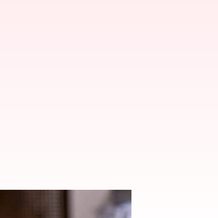
p bar spirulina ini