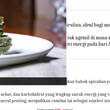
ergi vegan yang mengandung spirulina, ideal bagi 
nutrisi penting dan dirancang untuk ngemil di mana s
sep lezat yang pasti akan memberi energi pada hari
 kurma manis, dan satu sendok makan bubuk spirulina ya
sehat, dan karbohidrat yang lengkap untuk energi yang t
al penting, menjadikan camilan ini sebagai sumber nutr
Anda sudah
20%
selesai