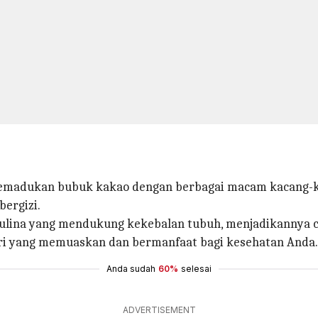
emadukan bubuk kakao dengan berbagai macam kacang-ka
bergizi.
rulina yang mendukung kekebalan tubuh, menjadikannya ca
hari yang memuaskan dan bermanfaat bagi kesehatan Anda.
Anda sudah
60%
selesai
ADVERTISEMENT