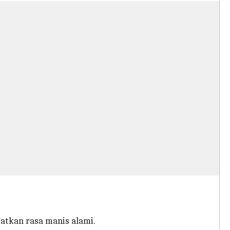
atkan rasa manis alami.