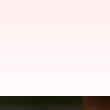
Tingkatkan kekuatan dengan rese