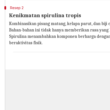
Resep 2
Kenikmatan spirulina tropis
Kombinasikan pisang matang, kelapa parut, dan biji
Bahan-bahan ini tidak hanya memberikan rasa yang l
Spirulina menambahkan komponen berharga dengan 
beraktivitas fisik.