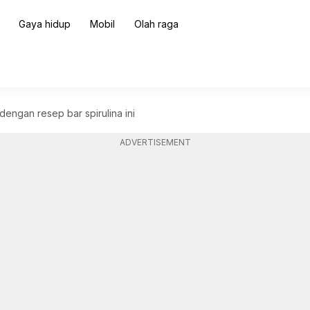
Gaya hidup
Mobil
Olah raga
engan resep bar spirulina ini
ADVERTISEMENT