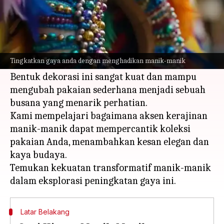
Apa ceritanya
Manik-manik, sebuah kerajinan tradisional,
telah menghiasi pakaian selama berabad-abad,
Tingkatkan gaya anda dengan menghadikan manik-manik
menandakan status dan kesenian.
Bentuk dekorasi ini sangat kuat dan mampu
mengubah pakaian sederhana menjadi sebuah
busana yang menarik perhatian.
Kami mempelajari bagaimana aksen kerajinan
manik-manik dapat mempercantik koleksi
pakaian Anda, menambahkan kesan elegan dan
kaya budaya.
Temukan kekuatan transformatif manik-manik
Latar Belakang