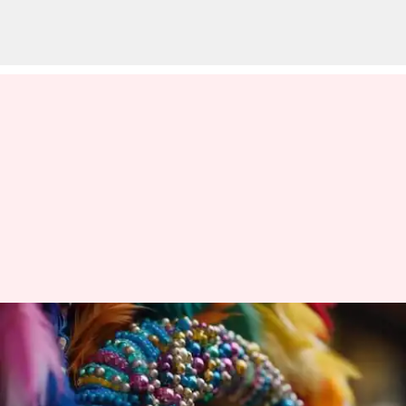
Tingkatkan Gaya Anda Dengan
Manik-Manik
menulis
Apr 11, 2024
12:08 pm
Handoko