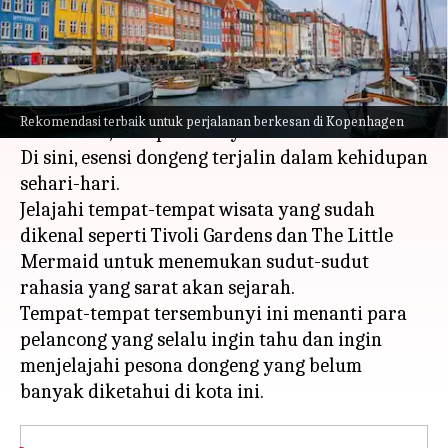
menulis
Apr 12, 2024
12:38 pm
Taufiq Al Jufri
Apa ceritanya
Di Kopenhagen, ibu kota Denmark yang
Rekomendasi terbaik untuk perjalanan berkesan di Kopenhagen
memesona, setiap sudutnya memiliki cerita.
Di sini, esensi dongeng terjalin dalam kehidupan
sehari-hari.
Jelajahi tempat-tempat wisata yang sudah
dikenal seperti Tivoli Gardens dan The Little
Mermaid untuk menemukan sudut-sudut
rahasia yang sarat akan sejarah.
Tempat-tempat tersembunyi ini menanti para
pelancong yang selalu ingin tahu dan ingin
menjelajahi pesona dongeng yang belum