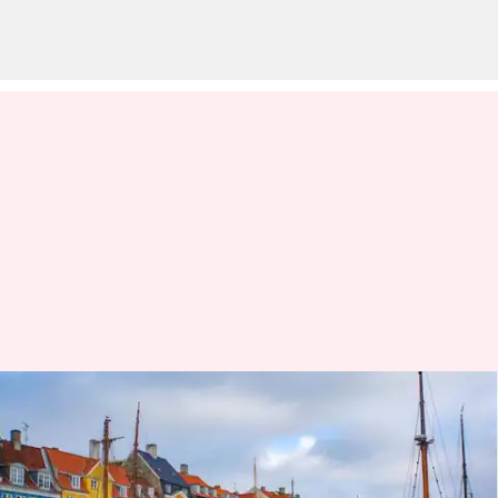
Temukan tempat-tempat
memesona yang kurang dikenal
di Kopenhagen